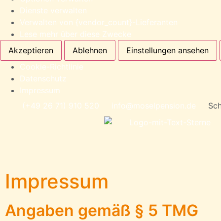
Dienste verwalten
Verwalten von {vendor_count}-Lieferanten
Lese mehr über diese Zwecke
Akzeptieren
Ablehnen
Einstellungen ansehen
Cookie-Richtlinie
Datenschutz
Impressum
(+49 26 71) 910 520
info@moselpension.de
Sch
Impressum
Angaben gemäß § 5 TMG