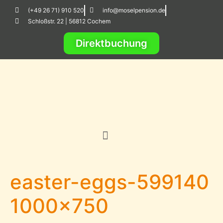
(+49 26 71) 910 520
info@moselpension.de
Schloßstr. 22 | 56812 Cochem
Direktbuchung
easter-eggs-599140
1000×750