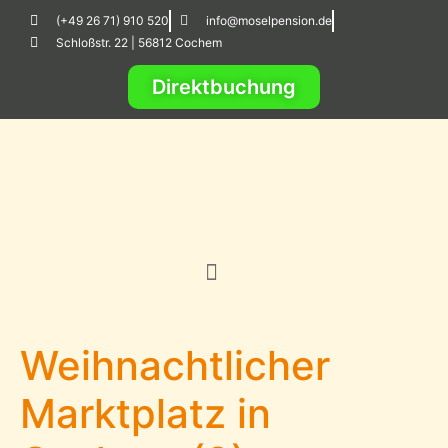
(+49 26 71) 910 520
info@moselpension.de
Schloßstr. 22 | 56812 Cochem
Direktbuchung
Weihnachtlicher
Marktplatz in