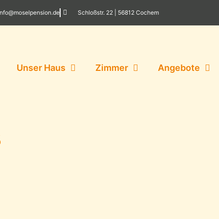
info@moselpension.de
Schloßstr. 22 | 56812 Cochem
Unser Haus
Zimmer
Angebote
3