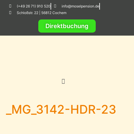
(+49 26 71) 910 520
info@moselpension.de
Schloßstr. 22 | 56812 Cochem
Direktbuchung
_MG_3142-HDR-23