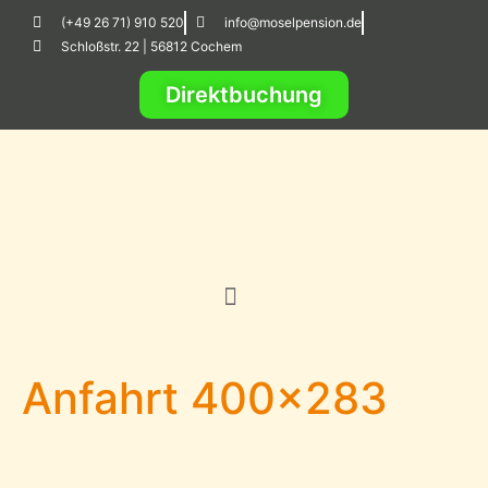
(+49 26 71) 910 520
info@moselpension.de
Schloßstr. 22 | 56812 Cochem
Direktbuchung
Anfahrt 400×283