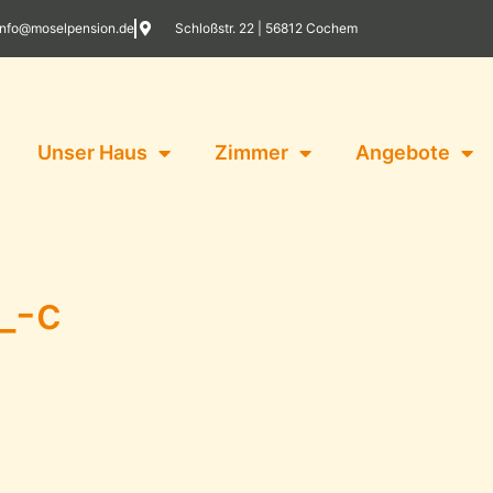
info@moselpension.de
Schloßstr. 22 | 56812 Cochem
Unser Haus
Zimmer
Angebote
_-c