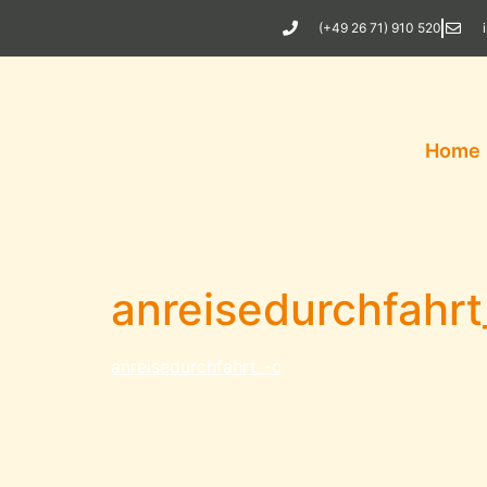
(+49 26 71) 910 520
Home
anreisedurchfahrt
anreisedurchfahrt_-c