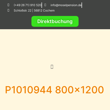
(+49 26 71) 910 520
info@moselpension.de
Schloßstr. 22 | 56812 Cochem
Direktbuchung
P1010944 800×1200