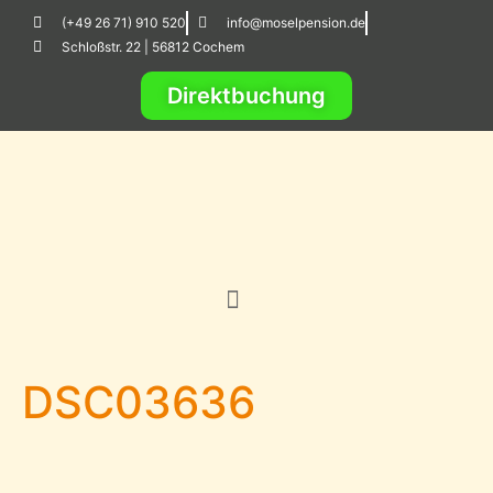
(+49 26 71) 910 520
info@moselpension.de
Schloßstr. 22 | 56812 Cochem
Direktbuchung
DSC03636