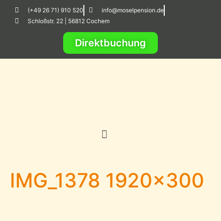
(+49 26 71) 910 520
info@moselpension.de
Schloßstr. 22 | 56812 Cochem
Direktbuchung
IMG_1378 1920×300