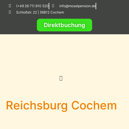
(+49 26 71) 910 520
info@moselpension.de
Schloßstr. 22 | 56812 Cochem
Direktbuchung
Reichsburg Cochem