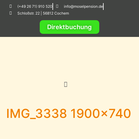
(+49 26 71) 910 520
info@moselpension.de
Schloßstr. 22 | 56812 Cochem
Direktbuchung
IMG_3338 1900×740