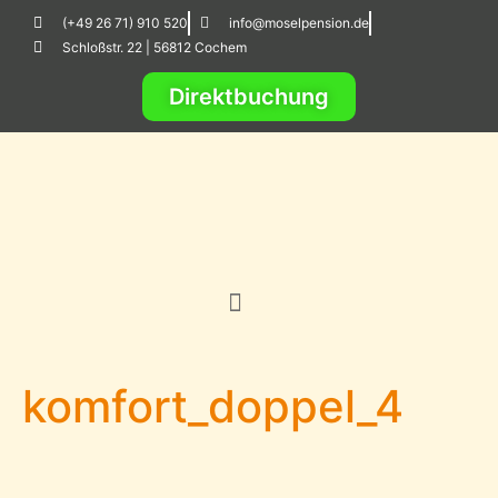
(+49 26 71) 910 520
info@moselpension.de
Schloßstr. 22 | 56812 Cochem
Direktbuchung
komfort_doppel_4