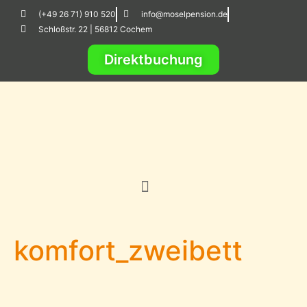
(+49 26 71) 910 520
info@moselpension.de
Schloßstr. 22 | 56812 Cochem
Direktbuchung
komfort_zweibett