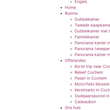
Home
Ruimte
Dubbelkamer
Tweede slaapkame
Dubbelkamer met te
Familiekamer
Panorama kamer m
Panorama tweepers
Panorama kamer me
Offerandes
Korte trip naar C
Beleef Cochem
Pasen in Cochem
Motorfiets Moezel
Kerstmarkt in Coc
Oudejaarsavond i
Cadeaubon
Ons huis