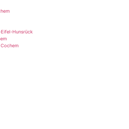
ochem
-Eifel-Hunsrück
hem
n Cochem