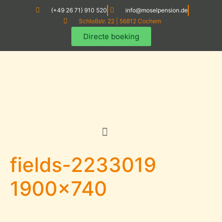
(+49 26 71) 910 520
info@moselpension.de
Schloßstr. 22 | 56812 Cochem
Directe boeking
fields-2233019
1900×740