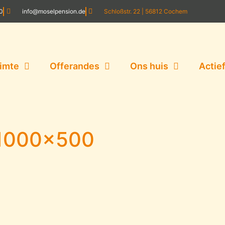
20
info@moselpension.de
Schloßstr. 22 | 56812 Cochem
imte
Offerandes
Ons huis
Actie
1000×500