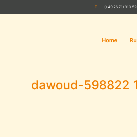
(+49 26 71) 910 5
Home
Ru
dawoud-598822 