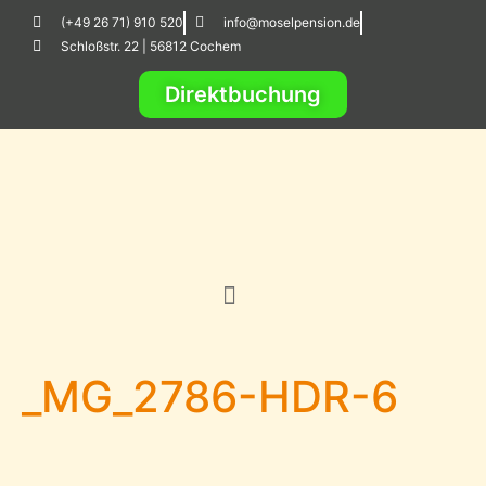
(+49 26 71) 910 520
info@moselpension.de
Schloßstr. 22 | 56812 Cochem
Direktbuchung
_MG_2786-HDR-6