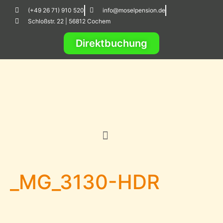
(+49 26 71) 910 520
info@moselpension.de
Schloßstr. 22 | 56812 Cochem
Direktbuchung
_MG_3130-HDR