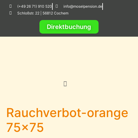
(+49 26 71) 910 520
info@moselpension.de
Schloßstr. 22 | 56812 Cochem
Direktbuchung
Rauchverbot-orange
75×75