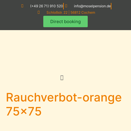
(+49 26 71) 910 520
info@moselpension.de
Schloßstr. 22 | 56812 Cochem
Direct booking
Rauchverbot-orange
75×75