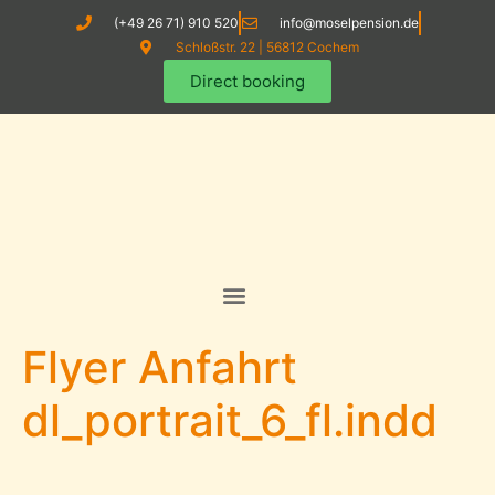
(+49 26 71) 910 520
info@moselpension.de
Schloßstr. 22 | 56812 Cochem
Direct booking
Flyer Anfahrt
dl_portrait_6_fl.indd