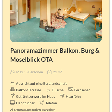
Panoramazimmer Balkon, Burg &
Moselblick OTA
2
Max.: 3 Personen
21
m
Aussicht auf eine Berglandschaft
Balkon/Terrasse
Dusche
Fernseher
Getränkeerwerb im Haus
Haarföhn
Handtücher
Telefon
Alle Ausstattungsmerkmale anzeigen