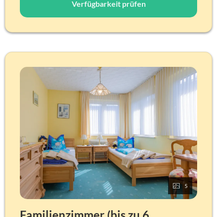
Verfügbarkeit prüfen
Betten: Doppelbett 180 x 200 cm und Canapé /
Schlafcouch (Federkern und Lattenrost, 80 x 200 cm)
Kostenloses WLAN
Satelliten-TV
Verdunklungsmöglichkeit
Einrichtung aus Massivholz mit hellem Holzton, Fenster
zum Öffnen mit Rollladen, Telefon am Bett mit möglichem
Weckruf, Leselampen, Wandspiegel, LCD-Flachbild TV-26-
Zoll (Integriertes Radio) mit Satellitenempfang, digitale
Gästemappe, über WLAN mit eigenem Gerät
Badausstattung
WC, Dusche, Waschbecken, Hotel-Föhn, Hair- und
Bodyshampoo, Kosmetiktücher, Hygienebag, Handtuch,
Duschtuch, Bademantel (auf Anfrage).
Je nach Zimmer kann die Ausstattung leicht abweichen!
5
Familienzimmer (bis zu 6