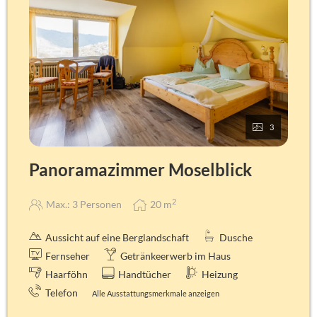
Weckruf, Leselampen, Wandspiegel, LCD-Flachbild TV-26-
Zoll (Integriertes Radio) mit Satellitenempfang, digitale
Gästemappe, über WLAN mit eigenem Gerät
Badausstattung
Fenster, WC, Dusche, Waschbecken, Hotel-Föhn, Hair-&
Hodyshampoo, Kosmetiktücher, Hygienebag, Handtuch,
Duschtuch, Bademantel (auf Anfrage).
Je nach Zimmer kann die Ausstattung leicht abweichen!
3
Panoramazimmer Moselblick
2
Max.: 3 Personen
20
m
Aussicht auf eine Berglandschaft
Dusche
Fernseher
Getränkeerwerb im Haus
Haarföhn
Handtücher
Heizung
Telefon
Alle Ausstattungsmerkmale anzeigen