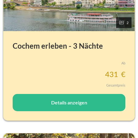
2
Cochem erleben - 3 Nächte
Ab
43
1
€
Gesamtpreis
Details anzeigen