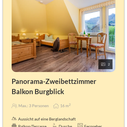
Leselampen, Wandspiegel, LCD-Flachbild TV-26-Zoll
(Integriertes Radio) mit Satellitenempfang, digitale
Gästemappe, über WLAN mit eigenem Gerät
Badausstattung
WC, Dusche, Waschbecken, Hotel-Föhn, Hair- und
Bodyshampoo, Kosmetiktücher, Hygienebag, Handtuch,
Duschtuch, Bademantel (auf Anfrage).
Je nach Zimmer kann die Ausstattung leicht abweichen!
2
Panorama-Zweibettzimmer
Balkon Burgblick
2
Max.: 3 Personen
16
m
Aussicht auf eine Berglandschaft
Balkon/Terrasse
Dusche
Fernseher