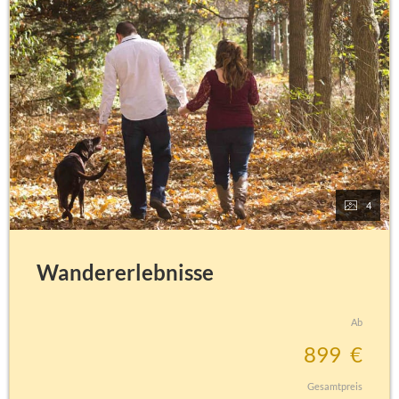
4
Wandererlebnisse
Ab
89
9
€
Gesamtpreis