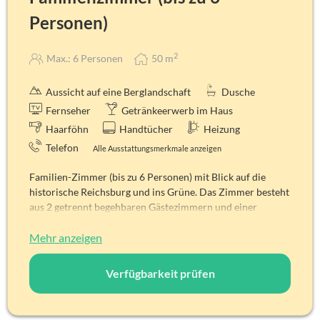
Personen)
2
Max.: 6 Personen
50
m
Aussicht auf eine Berglandschaft
Dusche
Fernseher
Getränkeerwerb im Haus
Haarföhn
Handtücher
Heizung
Telefon
Alle Ausstattungsmerkmale anzeigen
Familien-Zimmer (bis zu 6 Personen) mit Blick auf die
historische Reichsburg und ins Grüne. Das Zimmer besteht
aus 2 getrennt begehbaren Gästezimmern und einer
„Schnarchkammer“ (ca. 6,5 m²) sowie zwei separaten
Badezimmern mit Dusche.
Mehr anzeigen
Alle Zimmer sind Nichtraucherzimmer!
Zimmerdetails
Verfügbarkeit prüfen
Gesamtbelegung: 6 Personen
Aussicht: Auf die Reichsburg und ins Grüne
Größe: 50 m²