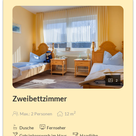
2
Zweibettzimmer
2
Max.: 2 Personen
12
m
Dusche
Fernseher
Getränkeerwerb im Haus
Haarföhn