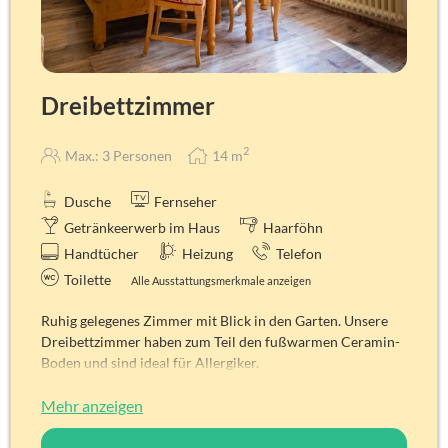
Je nach Zimmer kann die Ausstattung leicht abweichen!
Dreibettzimmer
2
Max.: 3 Personen
14
m
Dusche
Fernseher
Getränkeerwerb im Haus
Haarföhn
Handtücher
Heizung
Telefon
Toilette
Alle Ausstattungsmerkmale anzeigen
Ruhig gelegenes Zimmer mit Blick in den Garten. Unsere
Dreibettzimmer haben zum Teil den fußwarmen Ceramin-
Boden und sind ideal für Allergiker.
Alle unsere Zimmer sind Nichtraucherzimmer!
Zimmerdetails
Mehr anzeigen
Gesamtbelegung: 3 Personen
Aussicht: Auf Sehenswürdigkeiten