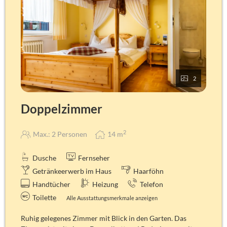
eigenem Gerät
Badausstattung
WC, Dusche, Waschbecken, Hotel-Föhn, Hair- und
Bodyshampoo, Kosmetiktücher, Hygienebag, Handtuch,
Duschtuch, Bademantel (auf Anfrage).
Je nach Zimmer kann die Ausstattung leicht abweichen!
2
Doppelzimmer
2
Max.: 2 Personen
14
m
Dusche
Fernseher
Getränkeerwerb im Haus
Haarföhn
Handtücher
Heizung
Telefon
Toilette
Alle Ausstattungsmerkmale anzeigen
Ruhig gelegenes Zimmer mit Blick in den Garten. Das