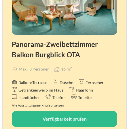
Panorama-Zweibettzimmer
Balkon Burgblick OTA
2
Max.: 3 Personen
16
m
Balkon/Terrasse
Dusche
Fernseher
Getränkeerwerb im Haus
Haarföhn
Handtücher
Telefon
Toilette
Alle Ausstattungsmerkmale anzeigen
Verfügbarkeit prüfen