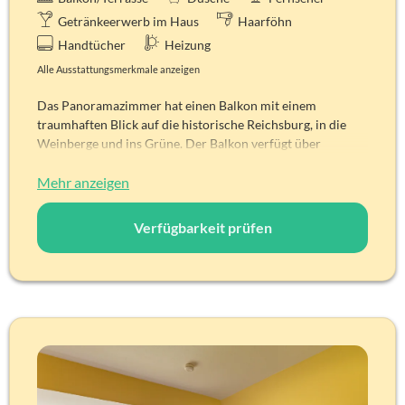
Getränkeerwerb im Haus
Haarföhn
Handtücher
Heizung
Alle Ausstattungsmerkmale anzeigen
Das Panoramazimmer hat einen Balkon mit einem
traumhaften Blick auf die historische Reichsburg, in die
Weinberge und ins Grüne. Der Balkon verfügt über
Sitzgelegenheiten.
Allergiker geeignet.
Mehr anzeigen
Zimmerdetails
Gesamtbelegung: 3 Personen
Verfügbarkeit prüfen
Aussicht: Reichsburg, in die Weinberge und ins
Grüne
Betten: Zwei Betten je 90 x 200 cm und Canapé /
Schlafcouch (Federkern und Lattenrost, 80 x 200 cm)
Kostenloses WLAN
Satelliten-TV
Verdunklungsmöglichkeit
Einrichtung aus Massivholz mit hellem Holzton, Fenster
zum Öffnen mit Rolläden, Telefon am Bett mit möglichem