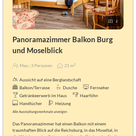
Hodyshampoo, Kosmetiktücher, Hygienebag, Handtuch,
Duschtuch, Bademantel (auf Anfrage).
Abweichung möglich!
2
Panoramazimmer Balkon Burg
und Moselblick
2
Max.: 3 Personen
21
m
Aussicht auf eine Berglandschaft
Balkon/Terrasse
Dusche
Fernseher
Getränkeerwerb im Haus
Haarföhn
Handtücher
Heizung
Alle Ausstattungsmerkmale anzeigen
Das Panoramazimmer hat einen Balkon mit einem
traumhaften Blick auf die Reichsburg, in das Moseltal, in