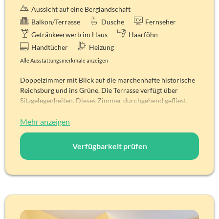
Aussicht auf eine Berglandschaft
Balkon/Terrasse
Dusche
Fernseher
Getränkeerwerb im Haus
Haarföhn
Handtücher
Heizung
Alle Ausstattungsmerkmale anzeigen
Doppelzimmer mit Blick auf die märchenhafte historische
Reichsburg und ins Grüne. Die Terrasse verfügt über
Sitzgelegenheiten. Dieses Zimmer durchgehend gefliest.
Alle unsere Zimmer sind Nichtraucherzimmer!
Zimmerdetails
Mehr anzeigen
Gesamtbelegung: 2 Personen
Aussicht: Auf die Reichsburg
Verfügbarkeit prüfen
Betten: Französiches Bett (2 Matratzen) 140 x 200
cm,
Kostenloses WLAN
Satelliten-TV
Verdunklungsmöglichkeit
Einrichtung aus Massivholz mit hellem Holzton, Fenster
zum Öffnen, Telefon am Bett mit möglichem Weckruf,