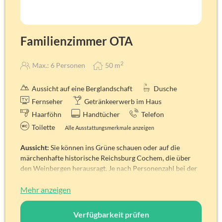
Familienzimmer OTA
2
Max.: 6 Personen
50
m
Aussicht auf eine Berglandschaft
Dusche
Fernseher
Getränkeerwerb im Haus
Haarföhn
Handtücher
Telefon
Toilette
Alle Ausstattungsmerkmale anzeigen
Aussicht:
Sie können ins Grüne schauen oder auf die
märchenhafte historische Reichsburg Cochem, die über
den Weinbergen herausragt. Je nach Personenzahl bei der
Belegung kann die Blickrichtung unterschiedlich sein. Vom
Zimmer erreichen Sie direkt unsere Liegewiese im Garten,
Mehr anzeigen
die Sonnenterrasse oder gelangen zur Happy Hour Bar.
Besteht aus zwei getrennt begehbaren Gästezimmern &
Verfügbarkeit prüfen
einer Schnarchkammer (ca. 6,5 m²)